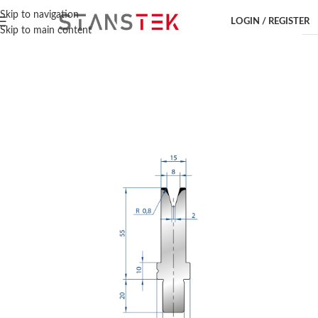
Hem
/
Kantpressverktyg
/
Bystronic
/
Dyna
Skip to navigation
LOGIN / REGISTER
Skip to main content