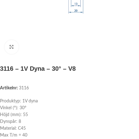
Click to enlarge
3116 – 1V Dyna – 30° – V8
Artikelnr:
3116
Produktyp: 1V dyna
Vinkel (°): 30°
Höjd (mm): 55
Dynspår: 8
Material: C45
Max T/m = 40