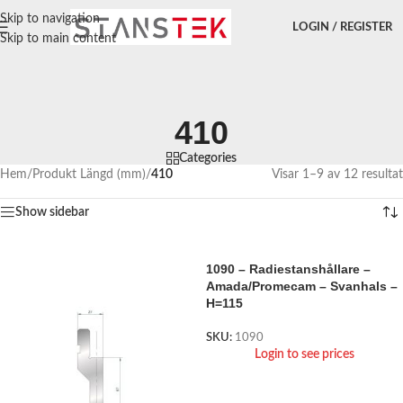
Skip to navigation
LOGIN / REGISTER
Skip to main content
410
Categories
Hem
/
Produkt Längd (mm)
/
410
Visar 1–9 av 12 resultat
Show sidebar
1090 – Radiestanshållare –
Amada/Promecam – Svanhals –
H=115
SKU:
1090
Login to see prices