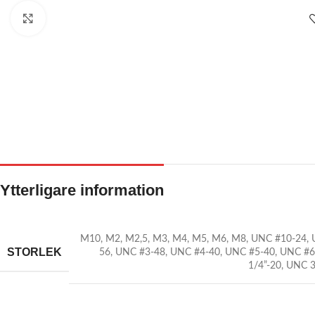
Click to enlarge
Ytterligare information
M10
,
M2
,
M2,5
,
M3
,
M4
,
M5
,
M6
,
M8
,
UNC #10-24
,
STORLEK
56
,
UNC #3-48
,
UNC #4-40
,
UNC #5-40
,
UNC #6
1/4”-20
,
UNC 3