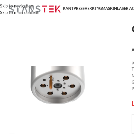
Hem
/
Stansverktyg
/
Multi-Thread
/
Gängtapp
/
Gängtapp (M2-M10)
Skip to navigation
KANTPRESSVERKTYG
MASKIN
LASER A
Skip to main content
A
p
T
M
G
P