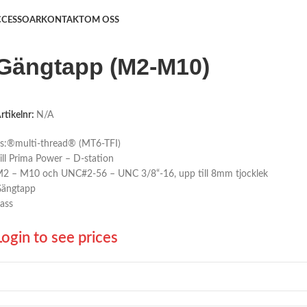
CCESSOAR
KONTAKT
OM OSS
Gängtapp (M2-M10)
rtikelnr:
N/A
s:®multi-thread® (MT6-TFI)
ill Prima Power – D-station
2 – M10 och UNC#2-56 – UNC 3/8“-16, upp till 8mm tjocklek
ängtapp
ass
Login to see prices