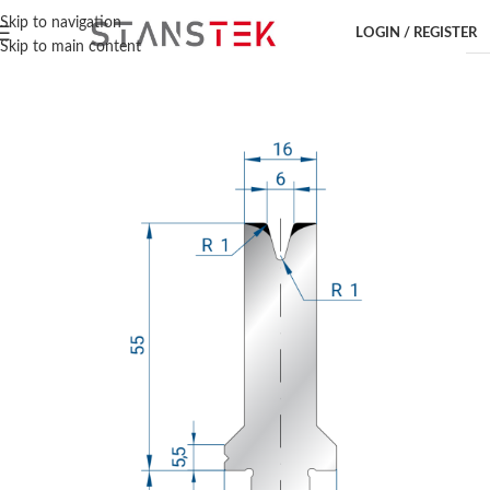
Hem
/
Kantpressverktyg
/
Wila
/
Dyna
Skip to navigation
LOGIN / REGISTER
Skip to main content