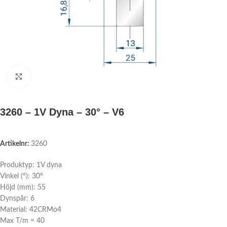
Click to enlarge
3260 – 1V Dyna – 30° – V6
Artikelnr:
3260
Produktyp: 1V dyna
Vinkel (°): 30°
Höjd (mm): 55
Dynspår: 6
Material: 42CRMo4
Max T/m = 40