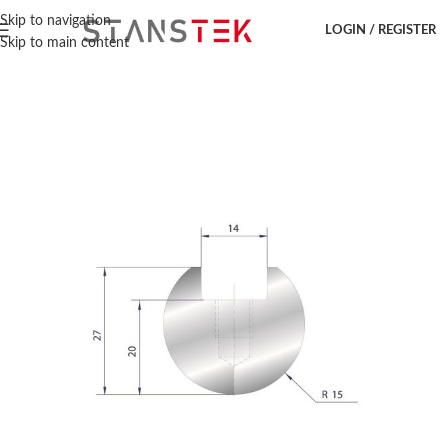
Hem
/
Kantpressverktyg
/
Radieverkyg
/
Radiestans
Skip to navigation
LOGIN / REGISTER
Skip to main content