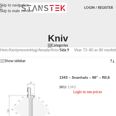
Skip to navigation
LOGIN / REGISTER
Skip to main content
Kniv
Categories
Hem
/
Kantpressverktyg
/
Amada
/
Kniv
/
Sida 9
Visar 73–80 av 80 resultat
Show sidebar
1343 – Svanhals – 86° – R0,6
SKU:
1343
Login to see prices